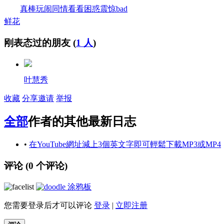
真棒
玩闹
同情
看看
困惑
震惊
bad
鲜花
刚表态过的朋友 (
1 人
)
叶慧秀
收藏
分享
邀请
举报
全部
作者的其他最新日志
•
在YouTube網址減上3個英文字即可輕鬆下載MP3或MP4
评论 (
0
个评论)
涂鸦板
您需要登录后才可以评论
登录
|
立即注册