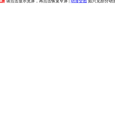
宽屏
请点击显示宽屏，再点击恢复窄屏
|
动漫全图
如只见部分动