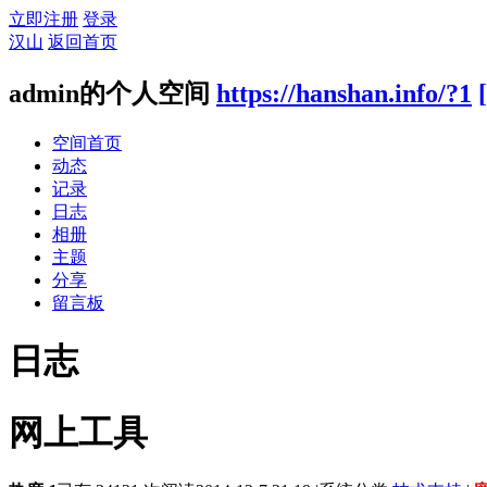
立即注册
登录
汉山
返回首页
admin的个人空间
https://hanshan.info/?1
空间首页
动态
记录
日志
相册
主题
分享
留言板
日志
网上工具