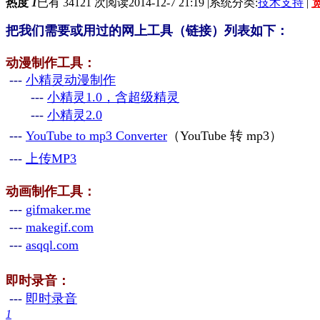
热度
1
已有 34121 次阅读
2014-12-7 21:19
|
系统分类:
技术支持
|
把我们需要或用过的网上工具（链接）列表如下：
动漫制作工具：
---
小精灵动漫制作
---
小精灵1.0，含超级精灵
---
小精灵2.0
---
YouTube to mp3 Converter
（YouTube 转 mp3）
---
上传
MP3
动画制作工具：
---
gifmaker.me
---
makegif.com
---
asqql.com
即时录音：
---
即时录音
1