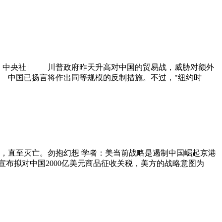
 来源：中央社 | 川普政府昨天升高对中国的贸易战，威胁对额外
 中国已扬言将作出同等规模的反制措施。不过，"纽约时
，直至灭亡。勿抱幻想 学者：美当前战略是遏制中国崛起京港
部宣布拟对中国2000亿美元商品征收关税，美方的战略意图为