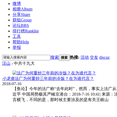
微博
相册
Album
分享
Share
群组
Group
论坛
BBS
排行榜
Ranklist
工具
帮助
Help
举报
搜索
热搜:
活动
交友
discuz
搜索
汉山
›
中共十九大
小龙鱼
法广为何重炒三年前的冷饭？在为谁代言？
2018-07-16
【鱼论】今年的法广称“去年此时”，然而，事实上法广
近平 中国局势极其严峻京港台：2018-7-16 10:
言横飞，不同的是，那时候主要涉及的是有关王岐山