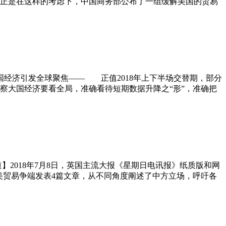
正是在这样的考虑下，中国商务部公布了一组缓解美国的贸易
道，中国经济引发全球聚焦—— 正值2018年上下半场交替期，部分
大国经济要看全局，准确看待短期数据升降之“形”，准确把
报道】2018年7月8日，英国主流大报《星期日电讯报》纸质版和网
美贸易争端发表4篇文章，从不同角度阐述了中方立场，呼吁各