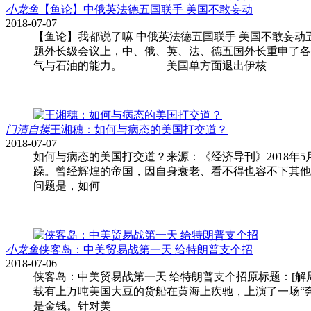
小龙鱼
【鱼论】中俄英法德五国联手 美国不敢妄动
2018-07-07
【鱼论】我都说了嘛 中俄英法德五国联手 美国不敢妄动五国
题外长级会议上，中、俄、英、法、德五国外长重申了各
气与石油的能力。 美国单方面退出伊核
门清自摸
王湘穗：如何与病态的美国打交道？
2018-07-07
如何与病态的美国打交道？来源：《经济导刊》2018年5月刊 
躁。曾经辉煌的帝国，因自身衰老、看不得也容不下其他
问题是，如何
小龙鱼
侠客岛：中美贸易战第一天 给特朗普支个招
2018-07-06
侠客岛：中美贸易战第一天 给特朗普支个招原标题：
载有上万吨美国大豆的货船在黄海上疾驰，上演了一场“
是金钱。针对美