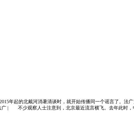
从2015年起的北戴河消暑清谈时，就开始传播同一个谣言了。法
41| 来源：法广 | 不少观察人士注意到，北京最近流言横飞。去