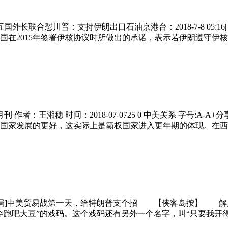
外长联合怼川普：支持伊朗出口石油京港台：2018-7-8 05:
国在2015年签署伊核协议时所做出的承诺，表示若伊朗遵守伊
作者：王湘穗 时间：2018-07-0725 0 中美关系 字号:A
国家发展的更好，这实际上是霸权国家进入更年期的体现。在西
[解局]中美贸易战第一天，给特朗普支个招 【侠客岛按】 
奔跑吧大豆”的戏码。这个戏码还有另外一个名字，叫“只要我开