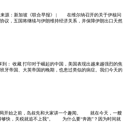
16| 来源：新加坡《联合早报》 | 在维尔纳召开的关于伊核问
核协议，五国将继续与伊朗维持经济关系，并保障伊朗出口天然
-A+分享到： 收藏 打印对于崛起的中国，美国表现出越来越强烈的焦
班牙帝国、大英帝国的晚期，也患过类似的病症。我们今天的
解局开始之前，岛叔先和大家讲一个趣闻。 就在今天，一艘
得够快，关税就追不上我”。 为什么要“奔跑”？因为时间就