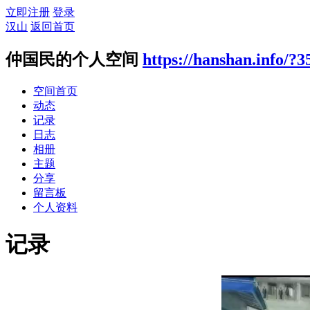
立即注册
登录
汉山
返回首页
仲国民的个人空间
https://hanshan.info/?3
空间首页
动态
记录
日志
相册
主题
分享
留言板
个人资料
记录