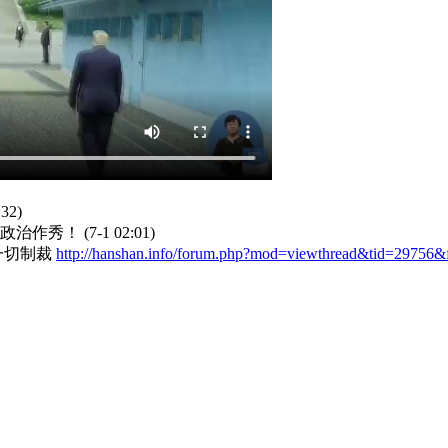
:32)
个政治作秀！
(7-1 02:01)
一切制裁
http://hanshan.info/forum.php?mod=viewthread&tid=29756