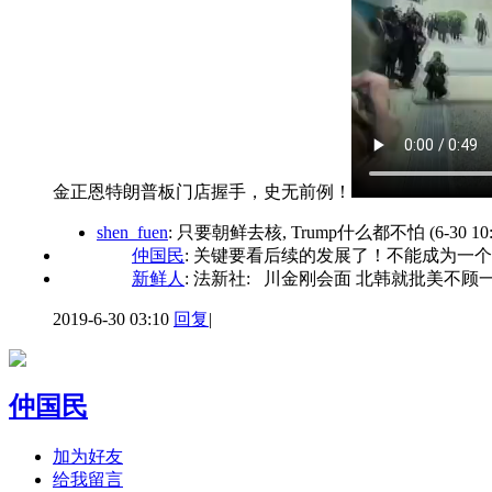
金正恩特朗普板门店握手，史无前例！
shen_fuen
: 只要朝鲜去核, Trump什么都不怕
(6-30 10
仲国民
: 关键要看后续的发展了！不能成为一
新鲜人
: 法新社: 川金刚会面 北韩就批美不顾
2019-6-30 03:10
回复
|
仲国民
加为好友
给我留言