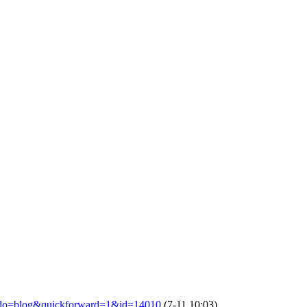
&do=blog&quickforward=1&id=14010
(7-11 10:03)