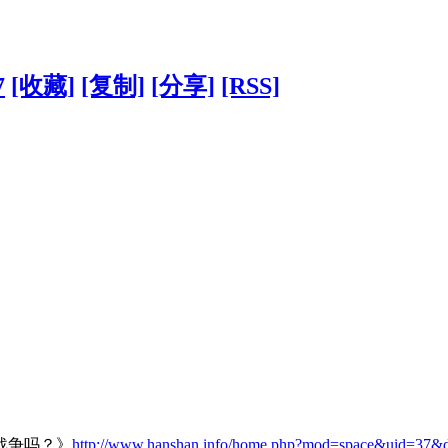
7
[收藏]
[复制]
[分享]
[RSS]
战争吗？》
http://www.hanshan.info/home.php?mod=space&uid=37