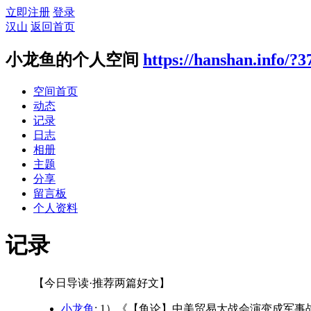
立即注册
登录
汉山
返回首页
小龙鱼的个人空间
https://hanshan.info/?3
空间首页
动态
记录
日志
相册
主题
分享
留言板
个人资料
记录
【今日导读·推荐两篇好文】
小龙鱼
: 1）《【鱼论】中美贸易大战会演变成军事