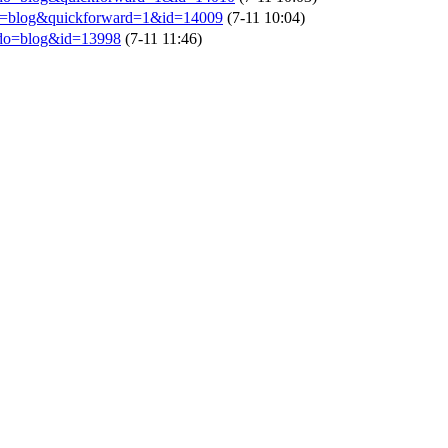
o=blog&quickforward=1&id=14009
(7-11 10:04)
&do=blog&id=13998
(7-11 11:46)