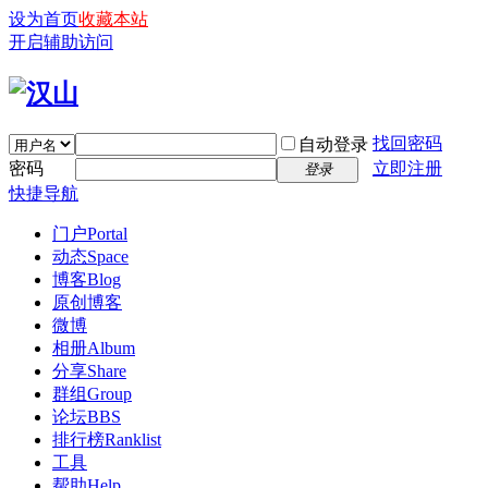
设为首页
收藏本站
开启辅助访问
找回密码
自动登录
密码
立即注册
登录
快捷导航
门户
Portal
动态
Space
博客
Blog
原创博客
微博
相册
Album
分享
Share
群组
Group
论坛
BBS
排行榜
Ranklist
工具
帮助
Help