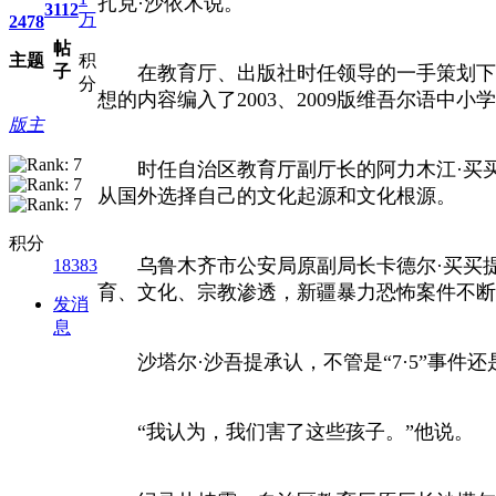
扎克·沙依木说。
3112
万
2478
帖
主题
积
子
在教育厅、出版社时任领导的一手策划下，作为
分
想的内容编入了2003、2009版维吾尔语
版主
时任自治区教育厅副厅长的阿力木江·买买提
从国外选择自己的文化起源和文化根源。
积分
乌鲁木齐市公安局原副局长卡德尔·买买提
18383
育、文化、宗教渗透，新疆暴力恐怖案件不断
发消
息
沙塔尔·沙吾提承认，不管是“7·5”事件
“我认为，我们害了这些孩子。”他说。