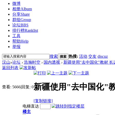
微博
相册
Album
分享
Share
群组
Group
论坛
BBS
排行榜
Ranklist
工具
帮助
Help
举报
搜索
热搜:
活动
交友
discuz
搜索
汉山
»
论坛
›
浩瀚时空
›
国内透视
›
新疆使用"去中国化"教材 长达
返回列表
新疆使用"去中国化"教
查看:
5666
|
回复:
0
[复制链接]
电梯直达
楼主