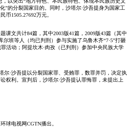
，以突出“地方特色、本民族特色、体现本民族历史文
化”的分裂国家目的。同时，沙塔尔·沙吾提身为国家工
05.27692万元。
84篇，其中2003版41篇，2009版43篇（其中
库尔班等人（均已判刑）参与实施了乌鲁木齐“7·5”打砸
怖犯罪活动；阿提坎木·肉孜（已判刑）参加中央民族大学
塔尔·沙吾提以分裂国家罪、受贿罪，数罪并罚，决定执
讼权利。宣判后，沙塔尔·沙吾提认罪悔罪，未提出上
球电视网CGTN播出。