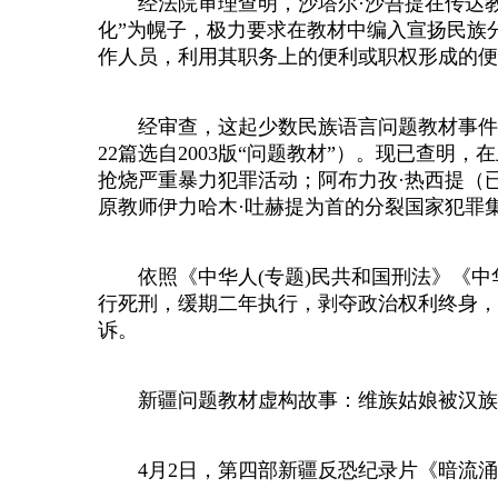
经法院审理查明，沙塔尔·沙吾提在传达教
化”为幌子，极力要求在教材中编入宣扬民族
作人员，利用其职务上的便利或职权形成的便利
经审查，这起少数民族语言问题教材事件中查处
22篇选自2003版“问题教材”）。现已查明
抢烧严重暴力犯罪活动；阿布力孜·热西提（已
原教师伊力哈木·吐赫提为首的分裂国家犯罪
依照《中华人(专题)民共和国刑法》《中华
行死刑，缓期二年执行，剥夺政治权利终身，
诉。
新疆问题教材虚构故事：维族姑娘被汉族
4月2日，第四部新疆反恐纪录片《暗流涌动