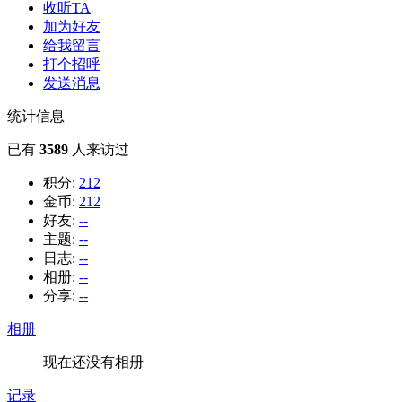
收听TA
加为好友
给我留言
打个招呼
发送消息
统计信息
已有
3589
人来访过
积分:
212
金币:
212
好友:
--
主题:
--
日志:
--
相册:
--
分享:
--
相册
现在还没有相册
记录