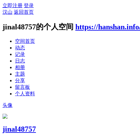
立即注册
登录
汉山
返回首页
jinal48757的个人空间
https://hanshan.inf
空间首页
动态
记录
日志
相册
主题
分享
留言板
个人资料
头像
jinal48757