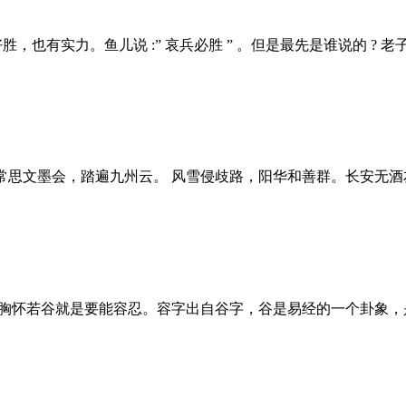
 鱼儿好胜，也有实力。鱼儿说 :” 哀兵必胜 ” 。但是最先是谁说的 ? 老子 .
氛。常思文墨会，踏遍九州云。 风雪侵歧路，阳华和善群。长安无酒友 
胸怀若谷。胸怀若谷就是要能容忍。容字出自谷字，谷是易经的一个卦象，是治