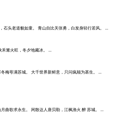
空，石头老道貌如童。 青山自比关张勇，白发身轻行若风。 ...
 秋禾篝火旺，冬夕地藏冰。 ...
梅萼满苏城。 大千世界新鲜意，只问疯颠为甚生。 ...
歌求永生。 闲散达人唐贝勒，江枫渔火 醉 苏城。 ...