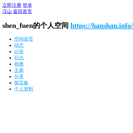
立即注册
登录
汉山
返回首页
shen_fuen的个人空间
https://hanshan.info
空间首页
动态
记录
日志
相册
主题
分享
留言板
个人资料