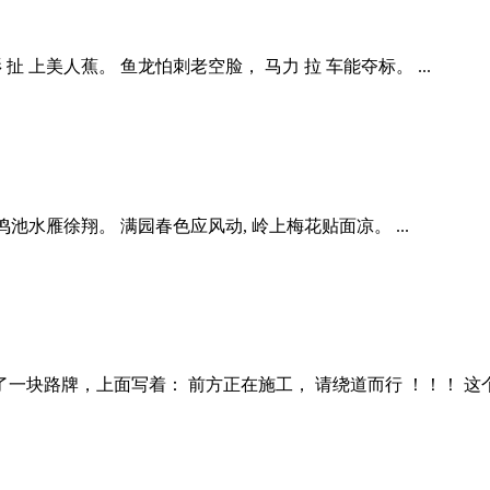
 上美人蕉。 鱼龙怕刺老空脸， 马力 拉 车能夺标。 ...
 鸭鸣池水雁徐翔。 满园春色应风动, 岭上梅花贴面凉。 ...
块路牌，上面写着： 前方正在施工， 请绕道而行 ！！！ 这个司