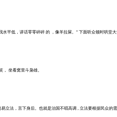
平低，讲话零零碎碎 的 ，像羊拉屎。” 下面听众顿时哄堂大笑 。
笑， 坐看窝里斗枭雄。
治国，简易立法，言下身后。也就是治国不唱高调 , 立法要根据民众的需