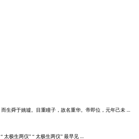
，而生舜于姚墟。目重瞳子，故名重华。帝即位，元年己未 ...
“ 太极生两仪” “ 太极生两仪” 最早见 ...