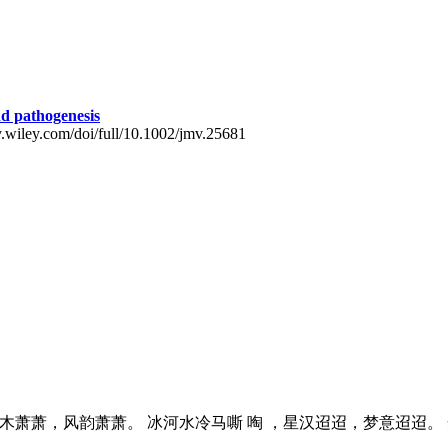
nd pathogenesis
y.wiley.com/doi/full/10.1002/jmv.25681
雪未消，草木萧萧，风韵萧萧。 冰河水冷马嘶 啕 ，星汉迢迢，梦意迢迢。 